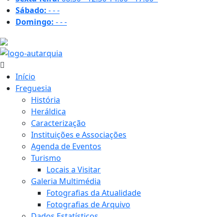
Sábado:
-
-
-
Domingo:
-
-
-
18.3 ºC
Início
Freguesia
História
Heráldica
Caracterização
Instituições e Associações
Agenda de Eventos
Turismo
Locais a Visitar
Galeria Multimédia
Fotografias da Atualidade
Fotografias de Arquivo
Dados Estatísticos