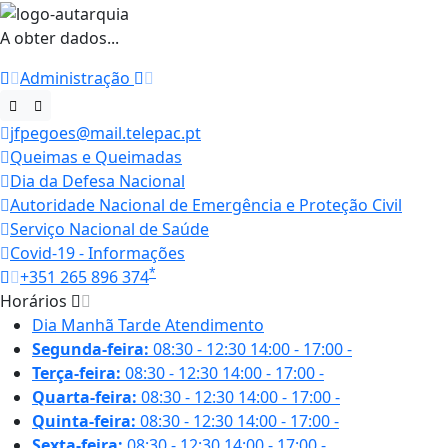
A obter dados...
Administração
jfpegoes@mail.telepac.pt
Queimas e Queimadas
Dia da Defesa Nacional
Autoridade Nacional de Emergência e Proteção Civil
Serviço Nacional de Saúde
Covid-19 - Informações
*
+351 265 896 374
Horários
Dia
Manhã
Tarde
Atendimento
Segunda-feira:
08:30 - 12:30
14:00 - 17:00
-
Terça-feira:
08:30 - 12:30
14:00 - 17:00
-
Quarta-feira:
08:30 - 12:30
14:00 - 17:00
-
Quinta-feira:
08:30 - 12:30
14:00 - 17:00
-
Sexta-feira:
08:30 - 12:30
14:00 - 17:00
-