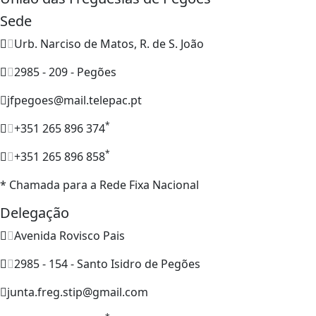
Sede
Urb. Narciso de Matos, R. de S. João
2985 - 209 - Pegões
jfpegoes@mail.telepac.pt
*
+351 265 896 374
*
+351 265 896 858
* Chamada para a Rede Fixa Nacional
Delegação
Avenida Rovisco Pais
2985 - 154 - Santo Isidro de Pegões
junta.freg.stip@gmail.com