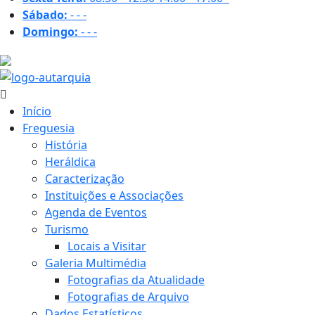
Sábado:
-
-
-
Domingo:
-
-
-
17.3 ºC
Início
Freguesia
História
Heráldica
Caracterização
Instituições e Associações
Agenda de Eventos
Turismo
Locais a Visitar
Galeria Multimédia
Fotografias da Atualidade
Fotografias de Arquivo
Dados Estatísticos