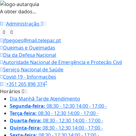
A obter dados...
Administração
jfpegoes@mail.telepac.pt
Queimas e Queimadas
Dia da Defesa Nacional
Autoridade Nacional de Emergência e Proteção Civil
Serviço Nacional de Saúde
Covid-19 - Informações
*
+351 265 896 374
Horários
Dia
Manhã
Tarde
Atendimento
Segunda-feira:
08:30 - 12:30
14:00 - 17:00
-
Terça-feira:
08:30 - 12:30
14:00 - 17:00
-
Quarta-feira:
08:30 - 12:30
14:00 - 17:00
-
Quinta-feira:
08:30 - 12:30
14:00 - 17:00
-
Sexta-feira:
08:30 - 12:30
14:00 - 17:00
-