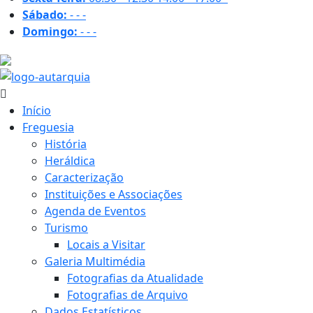
Sábado:
-
-
-
Domingo:
-
-
-
32 ºC
Início
Freguesia
História
Heráldica
Caracterização
Instituições e Associações
Agenda de Eventos
Turismo
Locais a Visitar
Galeria Multimédia
Fotografias da Atualidade
Fotografias de Arquivo
Dados Estatísticos