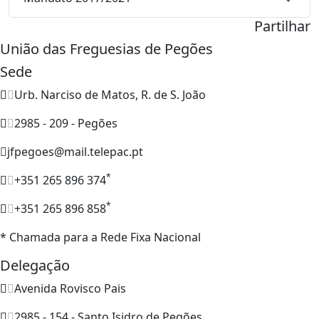
Partilhar
União das Freguesias de Pegões
Sede
Urb. Narciso de Matos, R. de S. João
2985 - 209 - Pegões
jfpegoes@mail.telepac.pt
*
+351 265 896 374
*
+351 265 896 858
* Chamada para a Rede Fixa Nacional
Delegação
Avenida Rovisco Pais
2985 - 154 - Santo Isidro de Pegões