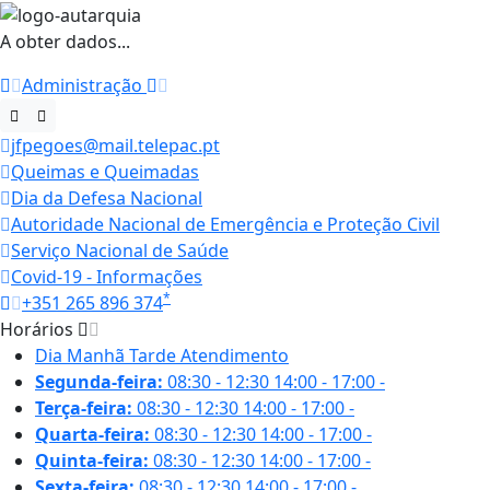
A obter dados...
Administração
jfpegoes@mail.telepac.pt
Queimas e Queimadas
Dia da Defesa Nacional
Autoridade Nacional de Emergência e Proteção Civil
Serviço Nacional de Saúde
Covid-19 - Informações
*
+351 265 896 374
Horários
Dia
Manhã
Tarde
Atendimento
Segunda-feira:
08:30 - 12:30
14:00 - 17:00
-
Terça-feira:
08:30 - 12:30
14:00 - 17:00
-
Quarta-feira:
08:30 - 12:30
14:00 - 17:00
-
Quinta-feira:
08:30 - 12:30
14:00 - 17:00
-
Sexta-feira:
08:30 - 12:30
14:00 - 17:00
-