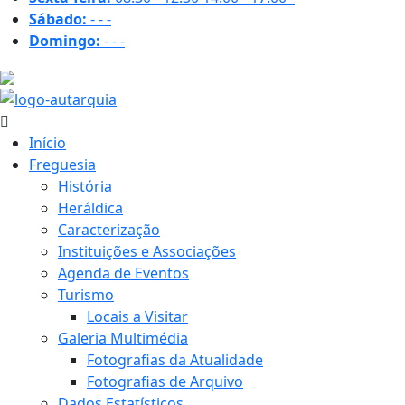
Sábado:
-
-
-
Domingo:
-
-
-
14.7 ºC
Início
Freguesia
História
Heráldica
Caracterização
Instituições e Associações
Agenda de Eventos
Turismo
Locais a Visitar
Galeria Multimédia
Fotografias da Atualidade
Fotografias de Arquivo
Dados Estatísticos