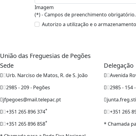
Imagem
(*) - Campos de preenchimento obrigatório.
Autorizo a utilização e o armazenament
União das Freguesias de Pegões
Sede
Delegação
Urb. Narciso de Matos, R. de S. João
Avenida Ro
2985 - 209 - Pegões
2985 - 154 
jfpegoes@mail.telepac.pt
junta.freg.s
*
+351 265 896 374
+351 265 8
*
+351 265 896 858
* Chamada par
* Chamada para a Rede Fixa Nacional