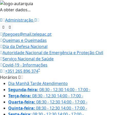
A obter dados...
Administração
jfpegoes@mail.telepac.pt
Queimas e Queimadas
Dia da Defesa Nacional
Autoridade Nacional de Emergência e Proteção Civil
Serviço Nacional de Saúde
Covid-19 - Informações
*
+351 265 896 374
Horários
Dia
Manhã
Tarde
Atendimento
Segunda-feira:
08:30 - 12:30
14:00 - 17:00
-
Terça-feira:
08:30 - 12:30
14:00 - 17:00
-
Quarta-feira:
08:30 - 12:30
14:00 - 17:00
-
Quinta-feira:
08:30 - 12:30
14:00 - 17:00
-
Sexta-feira:
08:30 - 12:30
14:00 - 17:00
-