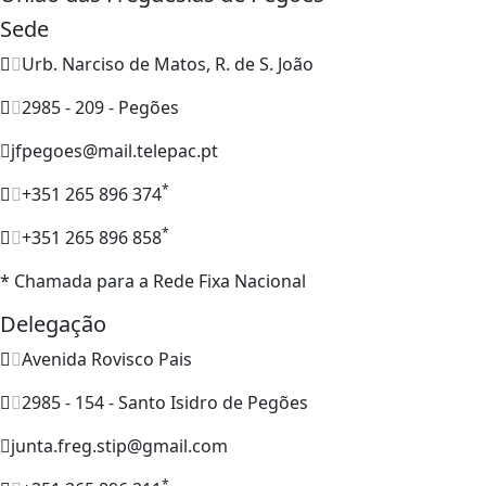
Sede
Urb. Narciso de Matos, R. de S. João
2985 - 209 - Pegões
jfpegoes@mail.telepac.pt
*
+351 265 896 374
*
+351 265 896 858
* Chamada para a Rede Fixa Nacional
Delegação
Avenida Rovisco Pais
2985 - 154 - Santo Isidro de Pegões
junta.freg.stip@gmail.com
*