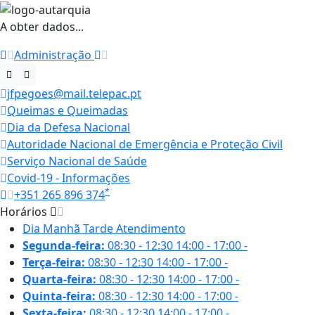
A obter dados...
Administração
jfpegoes@mail.telepac.pt
Queimas e Queimadas
Dia da Defesa Nacional
Autoridade Nacional de Emergência e Proteção Civil
Serviço Nacional de Saúde
Covid-19 - Informações
*
+351 265 896 374
Horários
Dia
Manhã
Tarde
Atendimento
Segunda-feira:
08:30 - 12:30
14:00 - 17:00
-
Terça-feira:
08:30 - 12:30
14:00 - 17:00
-
Quarta-feira:
08:30 - 12:30
14:00 - 17:00
-
Quinta-feira:
08:30 - 12:30
14:00 - 17:00
-
Sexta-feira:
08:30 - 12:30
14:00 - 17:00
-