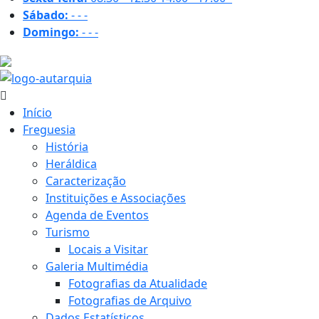
Sábado:
-
-
-
Domingo:
-
-
-
18.7 ºC
Início
Freguesia
História
Heráldica
Caracterização
Instituições e Associações
Agenda de Eventos
Turismo
Locais a Visitar
Galeria Multimédia
Fotografias da Atualidade
Fotografias de Arquivo
Dados Estatísticos