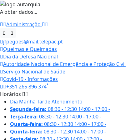
A obter dados...
Administração
jfpegoes@mail.telepac.pt
Queimas e Queimadas
Dia da Defesa Nacional
Autoridade Nacional de Emergência e Proteção Civil
Serviço Nacional de Saúde
Covid-19 - Informações
*
+351 265 896 374
Horários
Dia
Manhã
Tarde
Atendimento
Segunda-feira:
08:30 - 12:30
14:00 - 17:00
-
Terça-feira:
08:30 - 12:30
14:00 - 17:00
-
Quarta-feira:
08:30 - 12:30
14:00 - 17:00
-
Quinta-feira:
08:30 - 12:30
14:00 - 17:00
-
Sexta-feira:
08:30 - 12:30
14:00 - 17:00
-