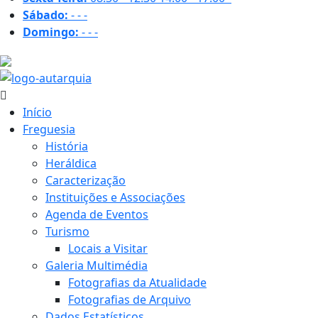
Sábado:
-
-
-
Domingo:
-
-
-
33.9 ºC
Início
Freguesia
História
Heráldica
Caracterização
Instituições e Associações
Agenda de Eventos
Turismo
Locais a Visitar
Galeria Multimédia
Fotografias da Atualidade
Fotografias de Arquivo
Dados Estatísticos