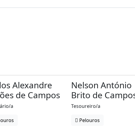
los Alexandre
Nelson António
ões de Campos
Brito de Campo
ário/a
Tesoureiro/a
louros
Pelouros