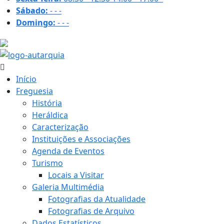
Sábado:
-
-
-
Domingo:
-
-
-
17.7 ºC
Início
Freguesia
História
Heráldica
Caracterização
Instituições e Associações
Agenda de Eventos
Turismo
Locais a Visitar
Galeria Multimédia
Fotografias da Atualidade
Fotografias de Arquivo
Dados Estatísticos