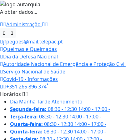
A obter dados...
Administração
jfpegoes@mail.telepac.pt
Queimas e Queimadas
Dia da Defesa Nacional
Autoridade Nacional de Emergência e Proteção Civil
Serviço Nacional de Saúde
Covid-19 - Informações
*
+351 265 896 374
Horários
Dia
Manhã
Tarde
Atendimento
Segunda-feira:
08:30 - 12:30
14:00 - 17:00
-
Terça-feira:
08:30 - 12:30
14:00 - 17:00
-
Quarta-feira:
08:30 - 12:30
14:00 - 17:00
-
Quinta-feira:
08:30 - 12:30
14:00 - 17:00
-
Sexta-feira:
08:30 - 12:30
14:00 - 17:00
-