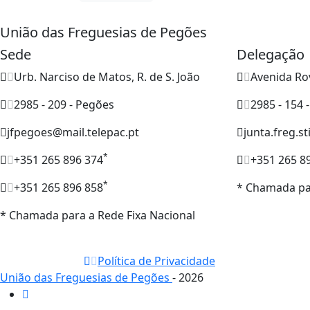
União das Freguesias de Pegões
Sede
Delegação
Urb. Narciso de Matos, R. de S. João
Avenida Ro
2985 - 209 - Pegões
2985 - 154 
jfpegoes@mail.telepac.pt
junta.freg.s
*
+351 265 896 374
+351 265 8
*
+351 265 896 858
* Chamada par
* Chamada para a Rede Fixa Nacional
Política de Privacidade
União das Freguesias de Pegões
- 2026