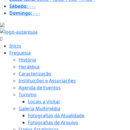
Sábado:
-
-
-
Domingo:
-
-
-
33.9 ºC
Início
Freguesia
História
Heráldica
Caracterização
Instituições e Associações
Agenda de Eventos
Turismo
Locais a Visitar
Galeria Multimédia
Fotografias da Atualidade
Fotografias de Arquivo
Dados Estatísticos