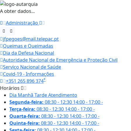
A obter dados...
Administração
jfpegoes@mail.telepac.pt
Queimas e Queimadas
Dia da Defesa Nacional
Autoridade Nacional de Emergência e Proteção Civil
Serviço Nacional de Saúde
Covid-19 - Informações
*
+351 265 896 374
Horários
Dia
Manhã
Tarde
Atendimento
Segunda-feira:
08:30 - 12:30
14:00 - 17:00
-
Terça-feira:
08:30 - 12:30
14:00 - 17:00
-
Quarta-feira:
08:30 - 12:30
14:00 - 17:00
-
Quinta-feira:
08:30 - 12:30
14:00 - 17:00
-
Sexta-feira:
08:30 - 12:30
14:00 - 17:00
-