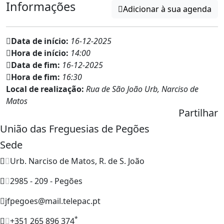
Informações
Adicionar à sua agenda
Data de início:
16-12-2025
Hora de início:
14:00
Data de fim:
16-12-2025
Hora de fim:
16:30
Local de realização:
Rua de São João Urb, Narciso de
Matos
Partilhar
União das Freguesias de Pegões
Sede
Urb. Narciso de Matos, R. de S. João
2985 - 209 - Pegões
jfpegoes@mail.telepac.pt
*
+351 265 896 374