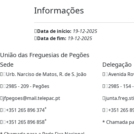
Informações
Data de início:
19-12-2025
Data de fim:
19-12-2025
União das Freguesias de Pegões
Sede
Delegação
Urb. Narciso de Matos, R. de S. João
Avenida Ro
2985 - 209 - Pegões
2985 - 154 
jfpegoes@mail.telepac.pt
junta.freg.s
*
+351 265 896 374
+351 265 8
*
+351 265 896 858
* Chamada par
* Chamada para a Rede Fixa Nacional