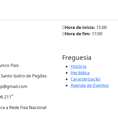
Hora de início:
15:00
Hora de fim:
17:00
Freguesia
visco Pais
História
Heráldica
- Santo Isidro de Pegões
Caracterização
Agenda de Eventos
tip@gmail.com
*
96 211
a a Rede Fixa Nacional