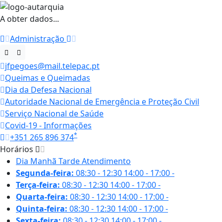
A obter dados...
Administração
jfpegoes@mail.telepac.pt
Queimas e Queimadas
Dia da Defesa Nacional
Autoridade Nacional de Emergência e Proteção Civil
Serviço Nacional de Saúde
Covid-19 - Informações
*
+351 265 896 374
Horários
Dia
Manhã
Tarde
Atendimento
Segunda-feira:
08:30 - 12:30
14:00 - 17:00
-
Terça-feira:
08:30 - 12:30
14:00 - 17:00
-
Quarta-feira:
08:30 - 12:30
14:00 - 17:00
-
Quinta-feira:
08:30 - 12:30
14:00 - 17:00
-
Sexta-feira:
08:30 - 12:30
14:00 - 17:00
-