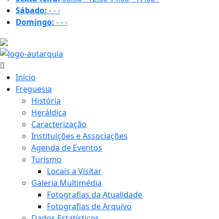
Sábado:
-
-
-
Domingo:
-
-
-
21.8 ºC
Início
Freguesia
História
Heráldica
Caracterização
Instituições e Associações
Agenda de Eventos
Turismo
Locais a Visitar
Galeria Multimédia
Fotografias da Atualidade
Fotografias de Arquivo
Dados Estatísticos