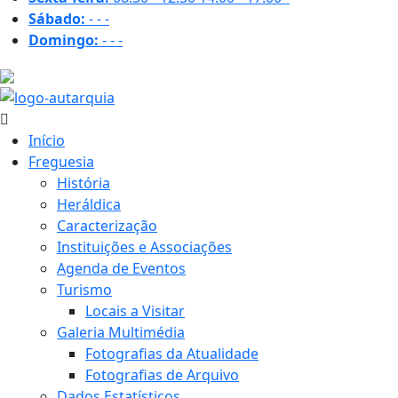
Sábado:
-
-
-
Domingo:
-
-
-
31.8 ºC
Início
Freguesia
História
Heráldica
Caracterização
Instituições e Associações
Agenda de Eventos
Turismo
Locais a Visitar
Galeria Multimédia
Fotografias da Atualidade
Fotografias de Arquivo
Dados Estatísticos