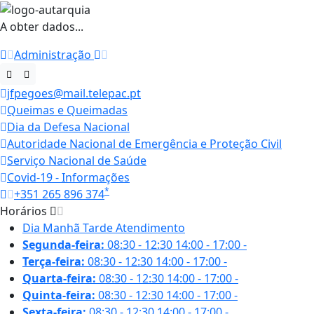
A obter dados...
Administração
jfpegoes@mail.telepac.pt
Queimas e Queimadas
Dia da Defesa Nacional
Autoridade Nacional de Emergência e Proteção Civil
Serviço Nacional de Saúde
Covid-19 - Informações
*
+351 265 896 374
Horários
Dia
Manhã
Tarde
Atendimento
Segunda-feira:
08:30 - 12:30
14:00 - 17:00
-
Terça-feira:
08:30 - 12:30
14:00 - 17:00
-
Quarta-feira:
08:30 - 12:30
14:00 - 17:00
-
Quinta-feira:
08:30 - 12:30
14:00 - 17:00
-
Sexta-feira:
08:30 - 12:30
14:00 - 17:00
-